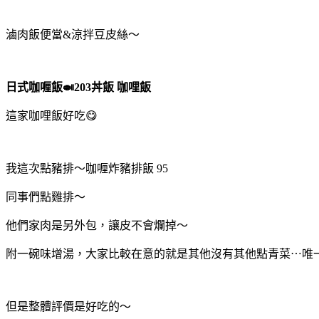
滷肉飯便當&涼拌豆皮絲～
日式咖喱飯🍛203丼飯 咖哩飯
這家咖哩飯好吃😋
我這次點豬排～咖喱炸豬排飯 95
同事們點雞排～
他們家肉是另外包，讓皮不會爛掉～
附一碗味增湯，大家比較在意的就是其他沒有其他點青菜⋯唯
但是整體評價是好吃的～